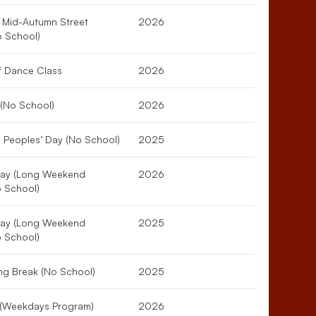
 Mid-Autumn Street
2026
o School)
of Dance Class
2026
(No School)
2026
 Peoples’ Day (No School)
2025
Day (Long Weekend
2026
 School)
Day (Long Weekend
2025
 School)
ng Break (No School)
2025
 (Weekdays Program)
2026