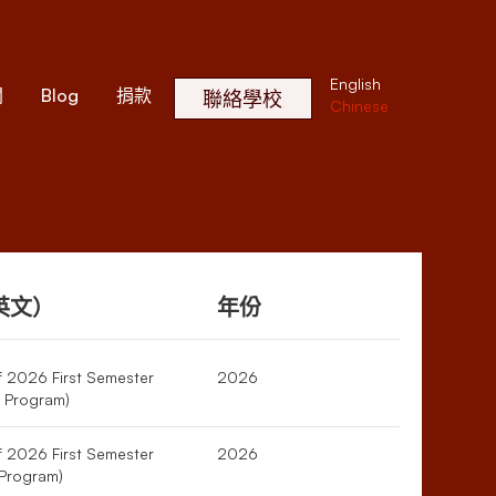
English
聞
Blog
捐款
聯絡學校
Chinese
英文）
年份
of 2026 First Semester
2026
 Program)
of 2026 First Semester
2026
Program)