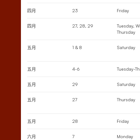
四月
23
Friday
四月
27, 28, 29
Tuesday, W
Thursday
五月
1 & 8
Saturday
五月
4-6
Tuesday-Th
五月
29
Saturday
五月
27
Thursday
五月
28
Friday
六月
7
Monday