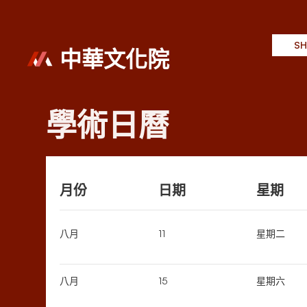
SH
中華文化院
學術日曆
月份
日期
星期
八月
11
星期二
八月
15
星期六