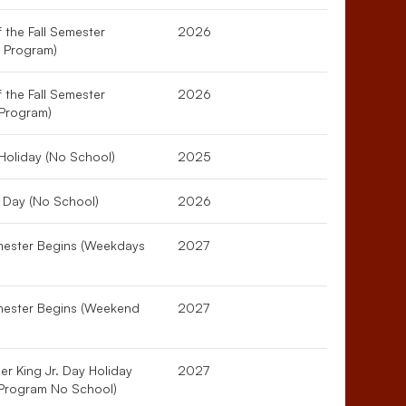
f the Fall Semester
2026
 Program)
f the Fall Semester
2026
Program)
Holiday (No School)
2025
 Day (No School)
2026
mester Begins (Weekdays
2027
mester Begins (Weekend
2027
er King Jr. Day Holiday
2027
Program No School)