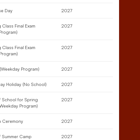
se Day
2027
 Class Final Exam
2027
Program)
 Class Final Exam
2027
Program)
 (Weekday Program)
2027
ay Holiday (No School)
2027
f School for Spring
2027
(Weekday Program)
n Ceremony
2027
 of Summer Camp
2027