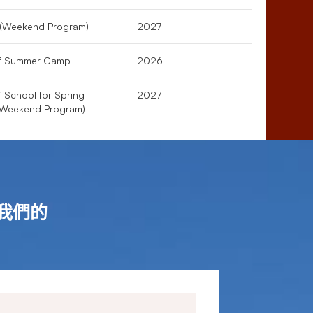
m (Weekend Program)
2027
of Summer Camp
2026
f School for Spring
2027
(Weekend Program)
我們的