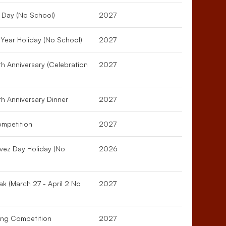
s Day (No School)
2027
Year Holiday (No School)
2027
 Anniversary (Celebration
2027
h Anniversary Dinner
2027
mpetition
2027
vez Day Holiday (No
2026
ak (March 27 - April 2 No
2027
ing Competition
2027